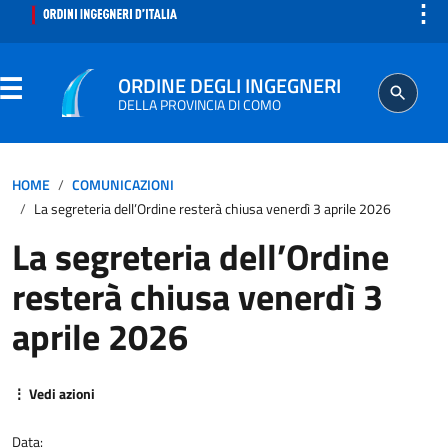
⋮
ORDINE DEGLI INGEGNERI
DELLA PROVINCIA DI COMO
ORDINE
HOME
COMUNICAZIONI
La segreteria dell’Ordine resterà chiusa venerdì 3 aprile 2026
SEGRETERIA
La segreteria dell’Ordine
resterà chiusa venerdì 3
ISCRITTO
aprile 2026
PROFESSIONE
⋮ Vedi azioni
AGGIORNAMENTO PROFESSIONALE
Data: