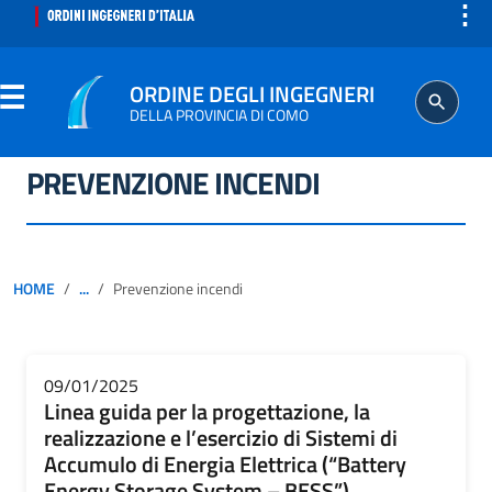
⋮
ORDINE DEGLI INGEGNERI
DELLA PROVINCIA DI COMO
PREVENZIONE INCENDI
ORDINE
SEGRETERIA
HOME
...
Prevenzione incendi
ISCRITTO
PROFESSIONE
09/01/2025
Linea guida per la progettazione, la
realizzazione e l’esercizio di Sistemi di
AGGIORNAMENTO PROFESSIONALE
Accumulo di Energia Elettrica (“Battery
Energy Storage System – BESS”)