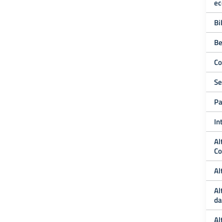
ec
Bi
Be
Co
Se
Pa
In
Al
Co
Al
Al
da
Al