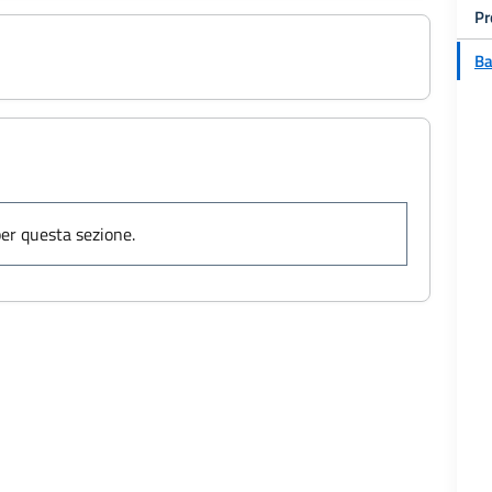
Pr
3
Ba
er questa sezione.