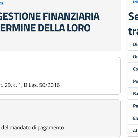
IN
TE
Se
GESTIONE FINANZIARIA
 TERMINE DELLA LORO
t
Di
Or
Co
Pe
art. 29, c. 1, D.Lgs. 50/2016
Ba
Pe
En
one del mandato di pagamento
At