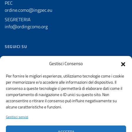
PEC
ordine.como@ingpec.eu
SEGRETERIA
info@ordingcomo.org
SEGUICI SU
Facebook
Gestisci Consenso
Twitter
Per fornire le migliori esperienze, utilizziamo tecnologie come i cookie
Youtube
per memorizzare e/o accedere alle informazioni del dispositivo. Il
Flickr
consenso a queste tecnologie ci permetterà di elaborare dati come il
comportamento di navigazione o ID unici su questo sito. Non
Slideshare
acconsentire o ritirare il consenso può influire negativamente su
alcune caratteristiche e funzioni.
Gestisci servizi
URP
PRIVACY
WHISTLEBLOWING