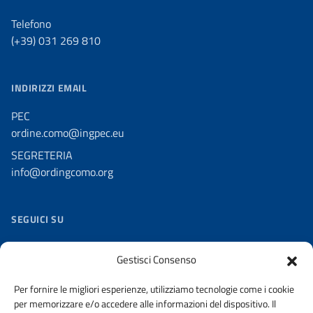
Telefono
(+39) 031 269 810
INDIRIZZI EMAIL
PEC
ordine.como@ingpec.eu
SEGRETERIA
info@ordingcomo.org
SEGUICI SU
Facebook
Gestisci Consenso
Twitter
Per fornire le migliori esperienze, utilizziamo tecnologie come i cookie
Youtube
per memorizzare e/o accedere alle informazioni del dispositivo. Il